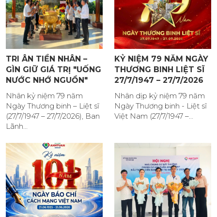
TRI ÂN TIỀN NHÂN –
KỶ NIỆM 79 NĂM NGÀY
GÌN GIỮ GIÁ TRỊ "UỐNG
THƯƠNG BINH LIỆT SĨ
NƯỚC NHỚ NGUỒN"
27/7/1947 – 27/7/2026
Nhân kỷ niệm 79 năm
Nhân dịp kỷ niệm 79 năm
Ngày Thương binh – Liệt sĩ
Ngày Thương binh - Liệt sĩ
(27/7/1947 – 27/7/2026), Ban
Việt Nam (27/7/1947 –...
Lãnh...