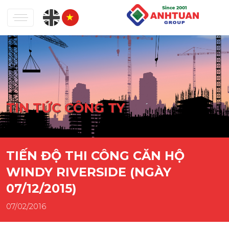
TIN TỨC CÔNG TY
TIẾN ĐỘ THI CÔNG CĂN HỘ
WINDY RIVERSIDE (NGÀY
07/12/2015)
07/02/2016