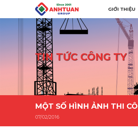
GIỚI THIỆU
TIN TỨC CÔNG TY
MỘT SỐ HÌNH ẢNH THI C
07/02/2016