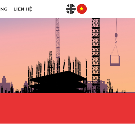
ỤNG
LIÊN HỆ