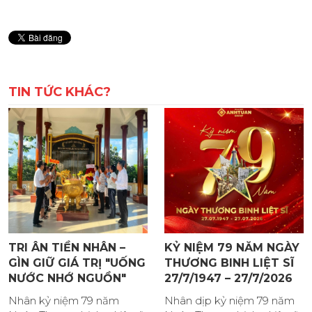
TIN TỨC KHÁC?
TRI ÂN TIỀN NHÂN –
KỶ NIỆM 79 NĂM NGÀY
GÌN GIỮ GIÁ TRỊ "UỐNG
THƯƠNG BINH LIỆT SĨ
NƯỚC NHỚ NGUỒN"
27/7/1947 – 27/7/2026
Nhân kỷ niệm 79 năm
Nhân dịp kỷ niệm 79 năm