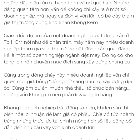
những dấu hiệu rủi ro thanh toán và nợ quá hạn. Nhưng
đáng quan tâm hơn, vấn đề không chỉ xảy ra ở một số
doanh nghiệp mà ngay cả đơn vị vốn lớn, có bề dày tham
gia thị trường cũng khó khăn không kém.
Giám đốc dự án của một doanh nghiệp bất động sản ở
Tp.HCM nói như để phân trần, mấy năm nay nhiều doanh
nghiệp tham gia vào thị trường bất động sản quá, đáng
kể là một số doanh nghiệp ngành dệt may. Do họ có kho
tàng lớn nên chuyển mục đích sang xây dựng chung cư.
Cùng trong dòng chảy này, nhiều doanh nghiệp vốn chỉ
quen môi giới bỗng “đổi nghề” sang đầu tư, xây dựng địa
ốc. Cũng ôm dự án, mướn nhà thầu, tổ chức bán hàng…,
nhưng vốn không có nên phải đi vay ngân hàng.
Không ít doanh nghiệp bất động sản lớn, khi lên sàn thì
biến hóa lợi nhuận để làm giá cổ phiếu. Chia cổ tức hoành
tráng nhưng thực lực tài chính mỏng hơn số liệu công bố,
dẫn đến nhu cầu vay vốn kinh doanh lớn.