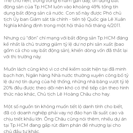
Thế cho nên, trong vòng 6 năm gần đây, tín dụng bất
động sản của Tp.HCM luôn vào khoảng 49% tổng tín
dụng bất động sản cả nước. Con số này được Phó chủ
tịch Ủy ban Giám sát tài chính - tiền tệ Quốc gia Lê Xuân
Nghĩa khẳng định trong một hội thảo hồi tháng 4/2011.
Nhưng cú “đòn” chí mạng với bất động sản Tp.HCM đáng
kể nhất là chủ trương giảm tỷ lệ dư nợ phi sản xuất (bao
gồm cả cho vay bất động sản), khiến dòng vốn đã thắt lại
với thị trường này.
Muốn lách cũng khó vì cơ chế kiểm soát hiện tại đã minh
bạch hơn, Ngân hàng Nhà nước thường xuyên công bố tỷ
lệ dư nợ tín dụng của hệ thống, những nhà băng vượt tỷ lệ
20% đều được theo dõi nên khó có thể tiếp cận theo hình
thức nào khác, Chủ tịch Lê Hoàng Châu cho hay.
Một số nguồn tin không muốn tiết lộ danh tính cho biết,
đã có doanh nghiệp phải vay nợ đáo hạn lãi suất cao và
chịu triết khấu lớn. Ông Châu cũng nói thêm, nhiều dự án
tại Tp.HCM đang gấp rút đàm phán để nhượng lại cho
chủ đầu tư khác.