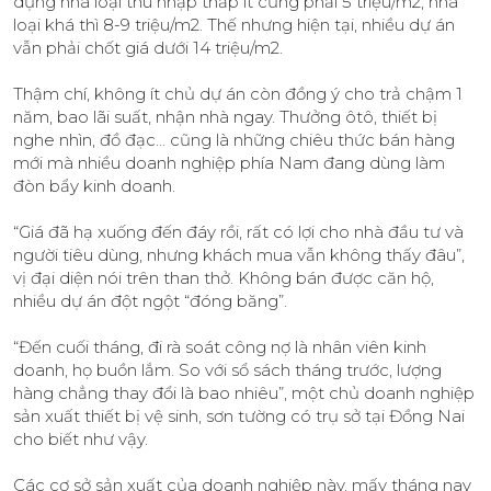
dựng nhà loại thu nhập thấp ít cũng phải 5 triệu/m2, nhà
loại khá thì 8-9 triệu/m2. Thế nhưng hiện tại, nhiều dự án
vẫn phải chốt giá dưới 14 triệu/m2.
Thậm chí, không ít chủ dự án còn đồng ý cho trả chậm 1
năm, bao lãi suất, nhận nhà ngay. Thưởng ôtô, thiết bị
nghe nhìn, đồ đạc… cũng là những chiêu thức bán hàng
mới mà nhiều doanh nghiệp phía Nam đang dùng làm
đòn bẩy kinh doanh.
“Giá đã hạ xuống đến đáy rồi, rất có lợi cho nhà đầu tư và
người tiêu dùng, nhưng khách mua vẫn không thấy đâu”,
vị đại diện nói trên than thở. Không bán được căn hộ,
nhiều dự án đột ngột “đóng băng”.
“Đến cuối tháng, đi rà soát công nợ là nhân viên kinh
doanh, họ buồn lắm. So với sổ sách tháng trước, lượng
hàng chẳng thay đổi là bao nhiêu”, một chủ doanh nghiệp
sản xuất thiết bị vệ sinh, sơn tường có trụ sở tại Đồng Nai
cho biết như vậy.
Các cơ sở sản xuất của doanh nghiệp này, mấy tháng nay