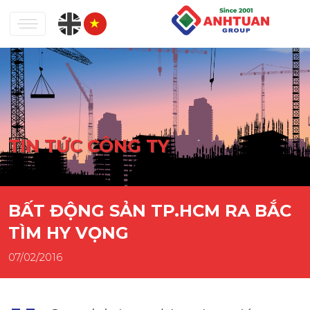
TIN TỨC CÔNG TY
BẤT ĐỘNG SẢN TP.HCM RA BẮC
TÌM HY VỌNG
07/02/2016