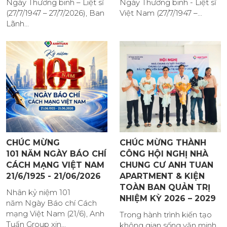
Ngày Thương binh – Liệt sĩ
Ngày Thương binh - Liệt sĩ
(27/7/1947 – 27/7/2026), Ban
Việt Nam (27/7/1947 –...
Lãnh...
CHÚC MỪNG
CHÚC MỪNG THÀNH
101 NĂM NGÀY BÁO CHÍ
CÔNG HỘI NGHỊ NHÀ
CÁCH MẠNG VIỆT NAM
CHUNG CƯ ANH TUAN
21/6/1925 - 21/06/2026
APARTMENT & KIỆN
TOÀN BAN QUẢN TRỊ
Nhân kỷ niệm 101
NHIỆM KỲ 2026 – 2029
năm Ngày Báo chí Cách
mạng Việt Nam (21/6), Anh
Trong hành trình kiến tạo
Tuấn Group xin...
không gian sống văn minh