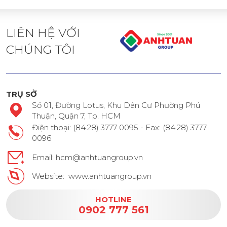
LIÊN HỆ VỚI
CHÚNG TÔI
TRỤ SỞ
Số 01, Đường Lotus, Khu Dân Cư Phường Phú
Thuận, Quận 7, Tp. HCM
Điện thoại: (84.28) 3777 0095 - Fax: (84.28) 3777
0096
Email: hcm@anhtuangroup.vn
Website: www.anhtuangroup.vn
HOTLINE
0902 777 561