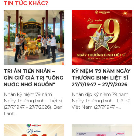
TIN TỨC KHÁC?
TRI ÂN TIỀN NHÂN –
KỶ NIỆM 79 NĂM NGÀY
GÌN GIỮ GIÁ TRỊ "UỐNG
THƯƠNG BINH LIỆT SĨ
NƯỚC NHỚ NGUỒN"
27/7/1947 – 27/7/2026
Nhân kỷ niệm 79 năm
Nhân dịp kỷ niệm 79 năm
Ngày Thương binh – Liệt sĩ
Ngày Thương binh - Liệt sĩ
(27/7/1947 – 27/7/2026), Ban
Việt Nam (27/7/1947 –...
Lãnh...