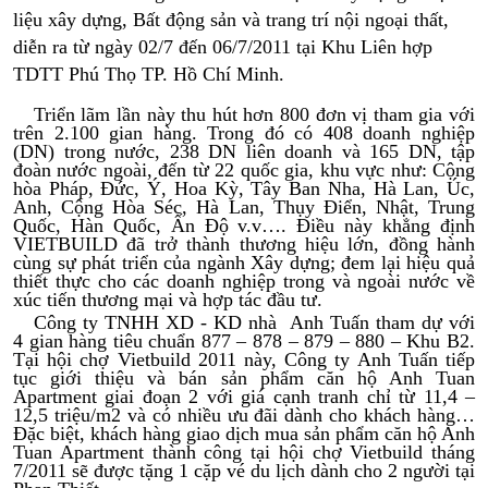
liệu xây dựng, Bất động sản và trang trí nội ngoại thất,
diễn ra từ ngày 02/7 đến 06/7/2011 tại Khu Liên hợp
TDTT Phú Thọ TP. Hồ Chí Minh.
Triển lãm lần này thu hút hơn 800 đơn vị tham gia với
trên 2.100 gian hàng. Trong đó có 408 doanh nghiệp
(DN) trong nước, 238 DN liên doanh và 165 DN, tập
đoàn nước ngoài, đến từ 22 quốc gia, khu vực như: Cộng
hòa Pháp, Đức, Ý, Hoa Kỳ, Tây Ban Nha, Hà Lan, Úc,
Anh, Cộng Hòa Séc, Hà Lan, Thụy Điển, Nhật, Trung
Quốc, Hàn Quốc, Ấn Độ v.v…. Điều này khẳng định
VIETBUILD đã trở thành thương hiệu lớn, đồng hành
cùng sự phát triển của ngành Xây dựng; đem lại hiệu quả
thiết thực cho các doanh nghiệp trong và ngoài nước về
xúc tiến thương mại và hợp tác đầu tư.
Công ty TNHH XD - KD nhà Anh Tuấn tham dự với
4 gian hàng tiêu chuẩn 877 – 878 – 879 – 880 – Khu B2.
Tại hội chợ Vietbuild 2011 này, Công ty Anh Tuấn tiếp
tục giới thiệu và bán sản phẩm căn hộ Anh Tuan
Apartment giai đoạn 2 với giá cạnh tranh chỉ từ 11,4 –
12,5 triệu/m2 và có nhiều ưu đãi dành cho khách hàng…
Đặc biệt, khách hàng giao dịch mua sản phẩm căn hộ Anh
Tuan Apartment thành công tại hội chợ Vietbuild tháng
7/2011 sẽ được tặng 1 cặp vé du lịch dành cho 2 người tại