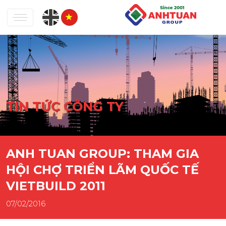
TIN TỨC CÔNG TY
ANH TUAN GROUP: THAM GIA
HỘI CHỢ TRIỂN LÃM QUỐC TẾ
VIETBUILD 2011
07/02/2016