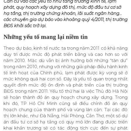
Căn cứ vào các yếu tố như tăng trưởng kinh tế, lạm
phát, quy hoạch xây dựng đô thị, mức độ đầu tư cơ sở
hạ tầng, thị trường chứng khoán, lãi suất ngân hàng...
các chuyên gia dự báo vào khoảng quý 4/2011, thị trường
BĐS khởi sắc trở lại.
Những yếu tố mang lại niềm tin
Theo dự báo, kinh tế nước ta trong năm 2011 có khả năng
duy trì được mức độ phát triển bằng và cao hơn so với
năm 2010. Mặc dù vẫn bị ảnh hưởng bởi những “tàn dư”
trong năm 2010, nhưng với những giải pháp điều hành kinh
tế linh hoạt của Chính phủ, lạm phát được kỳ vọng sẽ ở
mức không quá hai con số. Đây là yếu tố quan trọng nhất
quyết định mức độ ổn định và phát triển của thị trường
BĐS trong năm 2011. Yếu tố thứ hai là việc Thủ đô Hà Nội
sẽ hoàn thành đồ án quy hoạch chung xây dựng. Trong
khi đó, TP Hồ Chí Minh cũng sẽ điều chỉnh đồ án quy
hoạch chung của thành phố và vùng lân cận. Tại các đô
thị lớn khác, như Đà Nẵng, Hải Phòng, Cần Thơ, một số dự
án đầu tư cơ sở hạ tầng có quy mô lớn đang được triển
khai khẩn trương sẽ có tác động tích cực đến sự phát