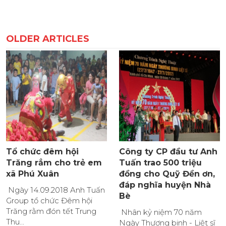
OLDER ARTICLES
Tổ chức đêm hội
Công ty CP đầu tư Anh
Trăng rẳm cho trẻ em
Tuấn trao 500 triệu
xã Phú Xuân
đồng cho Quỹ Đền ơn,
đáp nghĩa huyện Nhà
Ngày 14.09.2018 Anh Tuấn
Bè
Group tổ chức Đêm hội
Trăng rằm đón tết Trung
Nhân kỷ niệm 70 năm
Thu...
Ngày Thương binh - Liệt sĩ