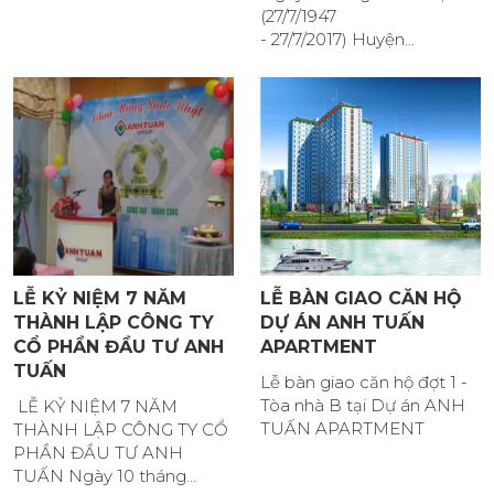
(27/7/1947
- 27/7/2017) Huyện...
LỄ KỶ NIỆM 7 NĂM
LỄ BÀN GIAO CĂN HỘ
THÀNH LẬP CÔNG TY
DỰ ÁN ANH TUẤN
CỔ PHẦN ĐẦU TƯ ANH
APARTMENT
TUẤN
Lễ bàn giao căn hộ đợt 1 -
Tòa nhà B tại Dự án ANH
LỄ KỶ NIỆM 7 NĂM
TUẤN APARTMENT
THÀNH LẬP CÔNG TY CỔ
PHẦN ĐẦU TƯ ANH
TUẤN Ngày 10 tháng...