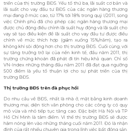
triển của thị trường BĐS. Yếu tố thứ ba, lãi suất cơ bản và
lãi suất cho vay đầu tư BĐS của các ngân hàng thương
mại đang ở mức cao, từ 17% tới 18% trong quý I/2011, song
việc Chính phủ đã cho phép các ngân hàng thương mại
được chủ động điều chỉnh lãi suất huy động và lãi suất cho
vay sẽ tạo điều kiện để lãi suất cho vay đầu tư được điều
chỉnh về mức thích hợp (gi
m xu
ố
ng 15%/năm), tạo ra
ả
không khí sôi động hơn cho thị trường BĐS. Cuối cùng, với
sự tăng trưởng trở lại của nền kinh tế, đầu năm 2011, thị
trường chứng khoán đã phát đi tín hiệu khả quan. Chỉ số
VN-Index những tháng đầu năm 2011 đã đạt qua ngưỡng
500 điểm là yếu tố thuận lợi cho sự phát triển của thị
trường BĐS.
Thị trường BĐS trên đà phục hồi
Do nhu cầu về BĐS, nhất là nhà ở, mặt bằng kinh doanh
thương mại, diện tích văn phòng cho các công ty có quy
mô vừa và nhỏ tiếp tục tăng cao. Đặc biệt Hà Nội và TP
Hồ Chí Minh là tâm điểm. Vì thế thị trường BĐS sẽ được
hâm nóng lên vào những tháng cuối năm 2011. Đó là nhận
định của rất nhiều chuyên gia trong lĩnh việc bất động sản.