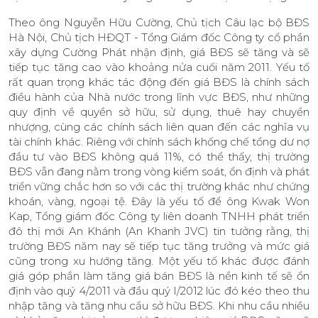
Theo ông Nguyễn Hữu Cường, Chủ tịch Câu lạc bộ BĐS
Hà Nội, Chủ tịch HĐQT - Tổng Giám đốc Công ty cổ phần
xây dựng Cường Phát nhận định, giá BĐS sẽ tăng và sẽ
tiếp tục tăng cao vào khoảng nửa cuối năm 2011. Yếu tố
rất quan trọng khác tác động đến giá BĐS là chính sách
điều hành của Nhà nước trong lĩnh vực BĐS, như những
quy định về quyền sở hữu, sử dụng, thuê hay chuyển
nhượng, cùng các chính sách liên quan đến các nghĩa vụ
tài chính khác. Riêng với chính sách khống chế tổng dư nợ
đầu tư vào BĐS không quá 11%, có thể thấy, thị trường
BĐS vẫn đang nằm trong vòng kiểm soát, ổn định và phát
triển vững chắc hơn so với các thị trường khác như chứng
khoán, vàng, ngoại tệ. Đây là yếu tố để ông Kwak Won
Kap, Tổng giám đốc Công ty liên doanh TNHH phát triển
đô thị mới An Khánh (An Khanh JVC) tin tưởng rằng, thị
trường BĐS năm nay sẽ tiếp tục tăng trưởng và mức giá
cũng trong xu hướng tăng. Một yếu tố khác được đánh
giá góp phần làm tăng giá bán BĐS là nền kinh tế sẽ ổn
định vào quý 4/2011 và đầu quý I/2012 lúc đó kéo theo thu
nhập tăng và tăng nhu cầu sở hữu BĐS. Khi nhu cầu nhiều