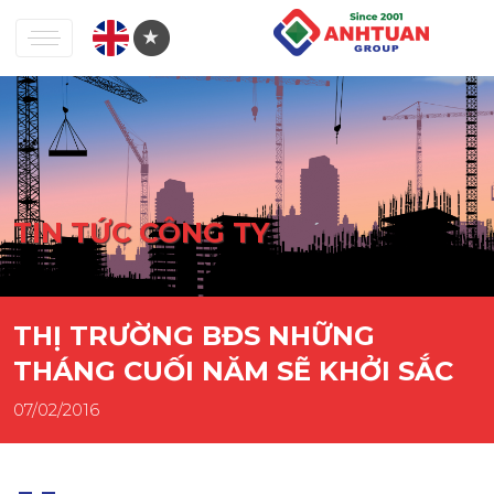
TIN TỨC CÔNG TY
THỊ TRƯỜNG BĐS NHỮNG
THÁNG CUỐI NĂM SẼ KHỞI SẮC
07/02/2016