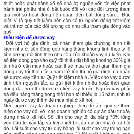
thiết hoặc phát hành xổ số nhà ở; nguồn vốn từ việc phát
hành trái phiếu nhà ở bắt buộc đối với các đối tượng tham
gia một số hoạt động liên quan đến bất động sản… Đặc
biệt, vì là quỹ tiết kiệm nên còn có từ nguồn đóng tiết kiệm
và trả nợ của các đối tượng có nhu cầu tham gia đóng vào
quỹ.
Điều kiện để được vay
Đối với hộ gia đình, cá nhân tham gia chương trình tiết
kiệm nhà ở, tiền đóng góp hàng tháng không tính theo tỷ lệ
tiền lương mà tính theo nhu cầu của khoản vay dự kiến. Khi
số tiền đóng góp vào quỹ tối thiểu đạt bằng khoảng 30% giá
trị nhà ở cần mua hoặc cần thuê mua và thời gian tham gia
đóng quỹ tối thiểu từ 5 năm trở lên thì hộ gia đình, cá nhân
sẽ được vay tiền từ Quỹ tiết kiệm nhà ở. Việc cho vay được
tính trên nguyên tắc, ai gửi tiết kiệm nhiều hoặc thời gian
đóng dài hơn thì được ưu tiên vay trước. Người vay phải
trả đều hàng tháng trong thời hạn tối thiểu là 15 năm, tính từ
ngày được vay thêm để mua nhà ở xã hội.
Nếu người vay là doanh nghiệp, theo đề án, quỹ sẽ thực
hiện cho vay đối với các doanh nghiệp có dự án đầu tư xây
dựng nhà ở xã hội. Số tiền cho vay tối đa bằng 70% tổng
vốn đầu tư xây lắp và tiền thiết bị của dự án nhà ở xã hội
đó. Lãi suất cho vay từ quỹ bằng lãi suất cho vay trung hạn