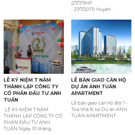
(27/7/1947
- 27/7/2017) Huyện...
LỄ KỶ NIỆM 7 NĂM
LỄ BÀN GIAO CĂN HỘ
THÀNH LẬP CÔNG TY
DỰ ÁN ANH TUẤN
CỔ PHẦN ĐẦU TƯ ANH
APARTMENT
TUẤN
Lễ bàn giao căn hộ đợt 1 -
Tòa nhà B tại Dự án ANH
LỄ KỶ NIỆM 7 NĂM
TUẤN APARTMENT
THÀNH LẬP CÔNG TY CỔ
PHẦN ĐẦU TƯ ANH
TUẤN Ngày 10 tháng...