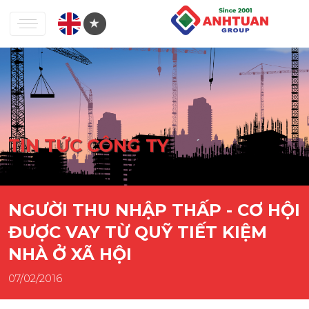
TIN TỨC CÔNG TY
NGƯỜI THU NHẬP THẤP - CƠ HỘI
ĐƯỢC VAY TỪ QUỸ TIẾT KIỆM
NHÀ Ở XÃ HỘI
07/02/2016