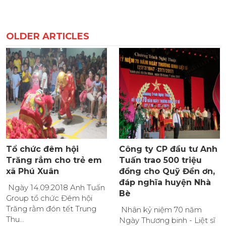
OLDER ARTICLES
Tổ chức đêm hội
Công ty CP đầu tư Anh
Trăng rẳm cho trẻ em
Tuấn trao 500 triệu
xã Phú Xuân
đồng cho Quỹ Đền ơn,
đáp nghĩa huyện Nhà
Ngày 14.09.2018 Anh Tuấn
Bè
Group tổ chức Đêm hội
Trăng rằm đón tết Trung
Nhân kỷ niệm 70 năm
Thu...
Ngày Thương binh - Liệt sĩ