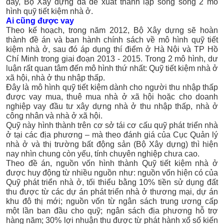
đây, Bộ Xây dựng đã đề xuất thành lập song song 2 mô
hình quỹ tiết kiệm nhà ở.
Ai cũng được vay
Theo kế hoạch, trong năm 2012, Bộ Xây dựng sẽ hoàn
thành đề án và ban hành chính sách về mô hình quỹ tiết
kiệm nhà ở, sau đó áp dụng thí điểm ở Hà Nội và TP Hồ
Chí Minh trong giai đoạn 2013 - 2015. Trong 2 mô hình, dư
luận rất quan tâm đến mô hình thứ nhất: Quỹ tiết kiệm nhà ở
xã hội, nhà ở thu nhập thấp.
Đây là mô hình quỹ tiết kiệm dành cho người thu nhập thấp
được vay mua, thuê mua nhà ở xã hội hoặc cho doanh
nghiệp vay đầu tư xây dựng nhà ở thu nhập thấp, nhà ở
công nhân và nhà ở xã hội.
Quỹ này hình thành trên cơ sở tái cơ cấu quỹ phát triển nhà
ở tại các địa phương – mà theo đánh giá của Cục Quản lý
nhà ở và thị trường bất động sản (Bộ Xây dựng) thì hiện
nay nhìn chung còn yếu, tính chuyên nghiệp chưa cao.
Theo đề án, nguồn vốn hình thành Quỹ tiết kiệm nhà ở
được huy động từ nhiều nguồn như: nguồn vốn hiện có của
Quỹ phát triển nhà ở, tối thiểu bằng 10% tiền sử dụng đất
thu được từ các dự án phát triển nhà ở thương mại, dự án
khu đô thị mới; nguồn vốn từ ngân sách trung ương cấp
một lần ban đầu cho quỹ; ngân sách địa phương hỗ trợ
hàng năm; 30% lợi nhuận thu được từ phát hành xổ số kiến