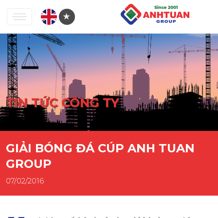
TIN TỨC CÔNG TY
GIẢI BÓNG ĐÁ CÚP ANH TUAN
GROUP
07/02/2016