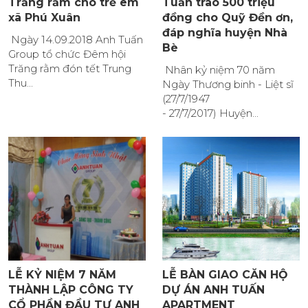
Trăng rẳm cho trẻ em
Tuấn trao 500 triệu
xã Phú Xuân
đồng cho Quỹ Đền ơn,
đáp nghĩa huyện Nhà
Ngày 14.09.2018 Anh Tuấn
Bè
Group tổ chức Đêm hội
Trăng rằm đón tết Trung
Nhân kỷ niệm 70 năm
Thu...
Ngày Thương binh - Liệt sĩ
(27/7/1947
- 27/7/2017) Huyện...
LỄ KỶ NIỆM 7 NĂM
LỄ BÀN GIAO CĂN HỘ
THÀNH LẬP CÔNG TY
DỰ ÁN ANH TUẤN
CỔ PHẦN ĐẦU TƯ ANH
APARTMENT